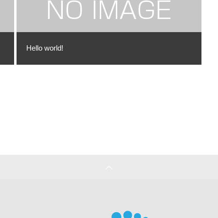
Hello world!