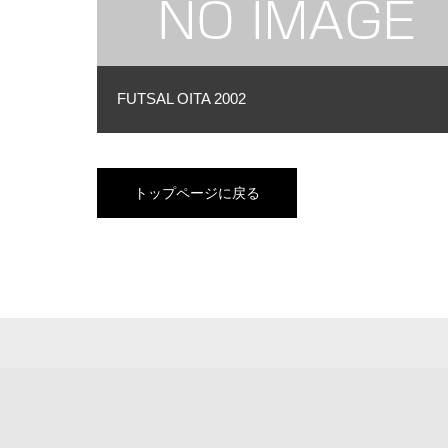
FUTSAL OITA 2002
トップページに戻る