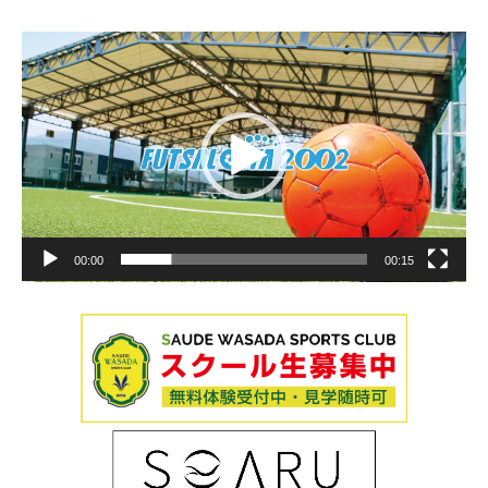
動
画
プ
レ
ー
ヤ
ー
00:00
00:15