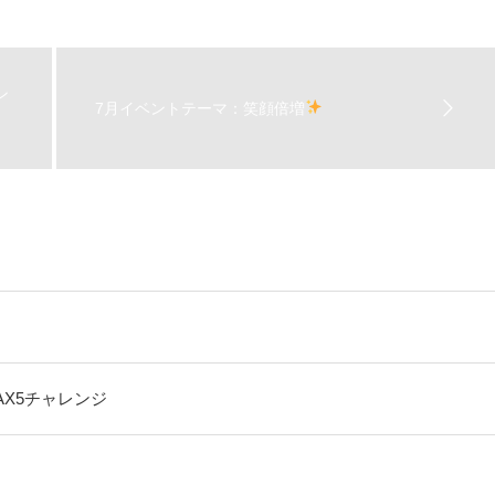
ン
7月イベントテーマ：笑顔倍増
AX5チャレンジ