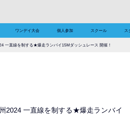
ワンデイ大会
個人参加
スクール
ス
2024 一直線を制する★爆走ランバイ15Mダッシュレース 開催！
九州2024 一直線を制する★爆走ランバイ